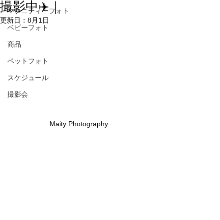
撮影中✈️｜
マタニティーフォト
更新日：
8月1日
ベビーフォト
商品
ペットフォト
スケジュール
撮影会
Maity Photography