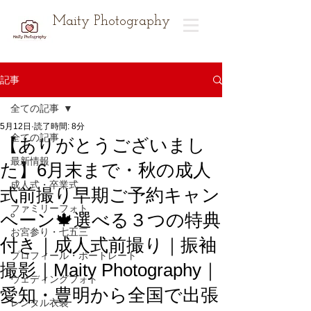
Maity Photography
記事
全ての記事
5月12日
読了時間: 8分
全ての記事
【ありがとうございまし
最新情報
た】6月末まで・秋の成人
成人式・卒業式
式前撮り早期ご予約キャン
ファミリーフォト
ペーン🍁選べる３つの特典
お宮参り・七五三
付き｜成人式前撮り｜振袖
プロフィール・ポートレート
撮影｜Maity Photography｜
ウェディングフォト
愛知・豊明から全国で出張
レンタル衣装