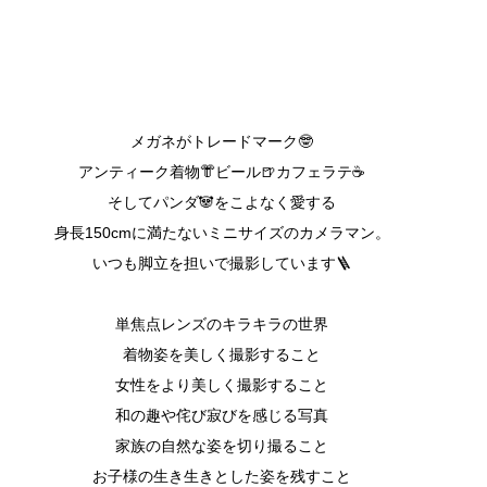
メガネがトレードマーク🤓
アンティーク着物👘ビール🍺カフェラテ☕️
そしてパンダ🐼をこよなく愛する
身長150cmに満たないミニサイズのカメラマン。
いつも脚立を担いで撮影しています🪜
単焦点レンズのキラキラの世界
着物姿を美しく撮影すること
​女性をより美しく撮影すること
和の趣や侘び寂びを感じる写真
家族の自然な姿を切り撮ること
お子様の生き生きとした姿を残すこと