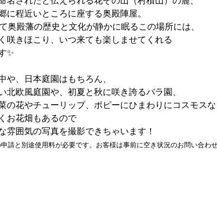
命名されたと伝えられる花ぞの山（村積山）の麓、
郷に程近いところに座する奥殿陣屋。
して奥殿藩の歴史と文化が静かに眠るこの場所には、
く咲きほこり、いつ来ても楽しませてくれる
す✨
中や、日本庭園はもちろん、
い北欧風庭園や、初夏と秋に咲き誇るバラ園、
菜の花やチューリップ、ポピーにひまわりにコスモスな
くお花畑もあるので
な雰囲気の写真を撮影できちゃいます！
の申請と別途使用料が必要です。お客様は事前に空き状況のお問い合わ