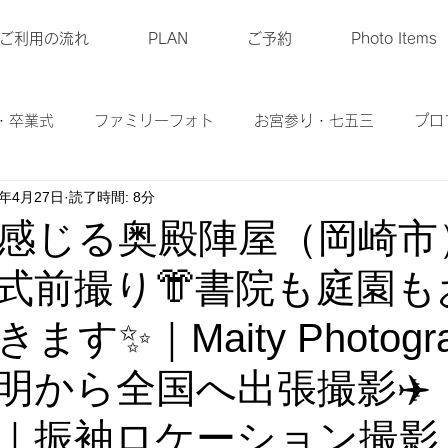
ご利用の流れ
PLAN
ご予約
Photo Items
・卒業式
ファミリーフォト
お宮参り・七五三
プロ
5年4月27日
読了時間: 8分
ル衣装
マタニティーフォト
ベビーフォト
商品
感じる奥殿陣屋（岡崎市
式前撮り👘書院も庭園も
す✨｜Maity Photogr
明から全国へ出張撮影✈️
｜振袖ロケーション撮影