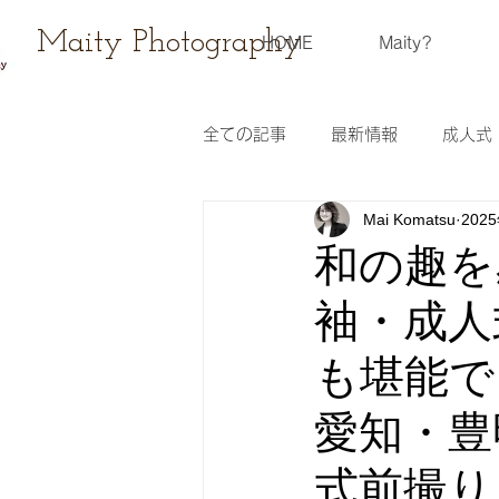
Maity Photography
HOME
Maity?
全ての記事
最新情報
成人式
Mai Komatsu
202
ウェディングフォト
レンタ
和の趣を
袖・成人
スケジュール
撮影会
も堪能できま
愛知・豊
式前撮り