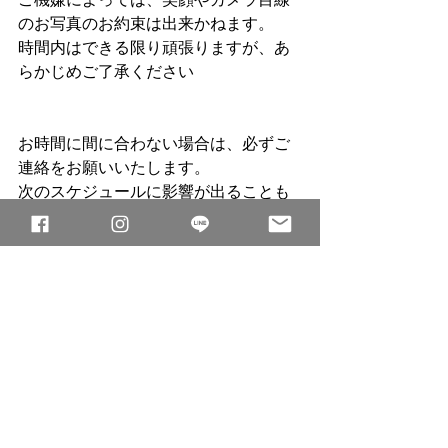
のお写真のお約束は出来かねます。
時間内はできる限り頑張りますが、あ
らかじめご了承ください
お時間に間に合わない場合は、必ずご
連絡をお願いいたします。
次のスケジュールに影響が出ることも
ありますので、
到着時間によっては、撮影時間やお納
めするお写真の枚数が
減ってしまうこともございます。
お時間には余裕を持ってお越しくださ
い。
その際のご返金はできかねます🙇‍♀️
イメージに合わない、思っていたのと