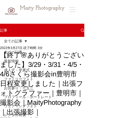
Maity Photography
記事
全ての記事
2022年3月27日
読了時間: 3分
全ての記事
【終了🌸ありがとうござい
最新情報
ました】3/29・3/31・4/5・
成人式・卒業式
4/6さくら撮影会in豊明市
ファミリーフォト
日程変更しました｜出張フ
お宮参り・七五三
ォトグラファー｜豊明市｜
プロフィール・ポートレート
撮影会｜MaityPhotography
ウェディングフォト
｜出張撮影｜
レンタル衣装