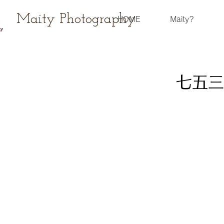
Maity Photography
HOME
Maity?
七五三