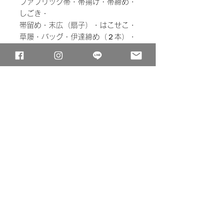
ファブリック帯・帯揚げ・帯締め・
しごき・
帯留め・末広（扇子）・はこせこ・
草履・バッグ・伊達締め（２本）・
腰紐（３本）・三重紐・帯枕・帯板
⚫︎着丈 ：約120㎝
⚫︎裄 ：約54㎝
⚫︎袖丈 ：約65cm
必ずお読みください
予約状況カレンダーはご利用日に✖️が
なければご利用可能です。
⚠️カレンダーが ✖️の日でもシステム上
© MaityPhotography
ご注文可能ですが
ご注文いただいてもキャンセル対応
と