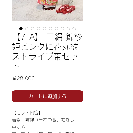
【7-A】 正絹 錦紗
姫ピンクに花丸紋 ​
ストライプ帯セッ
ト
価
￥28,000
格
カートに追加する
【セット内容】
着物・襦袢（半衿つき、袖なし）・
重ね衿・