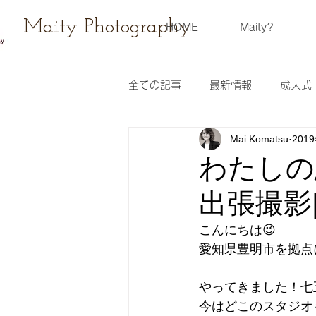
Maity Photography
HOME
Maity?
全ての記事
最新情報
成人式
Mai Komatsu
201
ウェディングフォト
レンタ
わたしの思う
出張撮影
スケジュール
撮影会
こんにちは😉
愛知県豊明市を拠点
やってきました！七五
今はどこのスタジオ