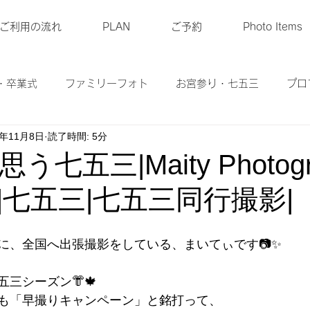
ご利用の流れ
PLAN
ご予約
Photo Items
・卒業式
ファミリーフォト
お宮参り・七五三
プロ
9年11月8日
読了時間: 5分
ル衣装
マタニティーフォト
ベビーフォト
商品
七五三|Maity Photogra
|七五三|七五三同行撮影|
に、全国へ出張撮影をしている、まいてぃです📷✨
三シーズン👘🍁
も「早撮りキャンペーン」と銘打って、