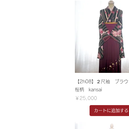
【2h08】２尺袖 ブラ
桜柄 kansai
価格
￥25,000
カートに追加する