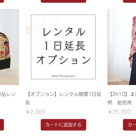
単品レン
【オプション】レンタル期間1日延
【2h10】
長
柄 紺色袴
価格
価格
￥2,000
￥25,000
カートに追加する
カ