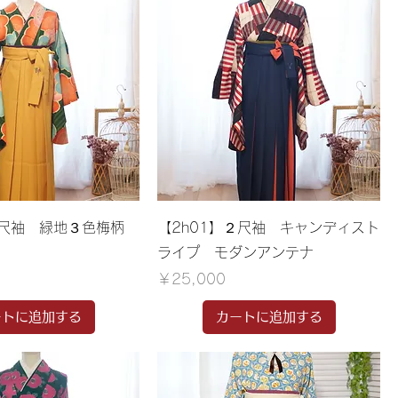
２尺袖 緑地３色梅柄
【2h01】２尺袖 キャンディスト
ライプ モダンアンテナ
価格
￥25,000
ートに追加する
カートに追加する