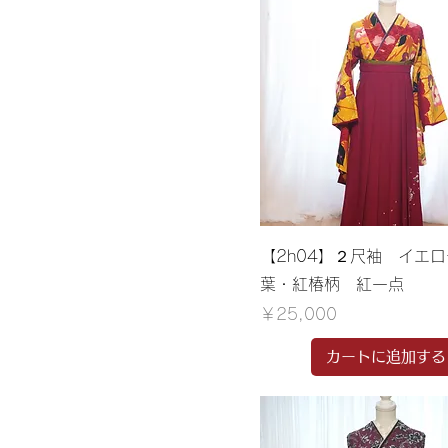
【2h04】２尺袖 イエ
葉・紅椿柄 紅一点
価格
￥25,000
カートに追加する