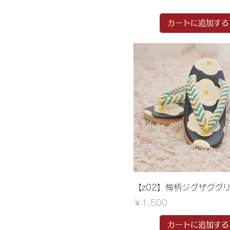
カートに追加する
【z02】梅柄ジグザググ
価格
￥1,500
カートに追加する