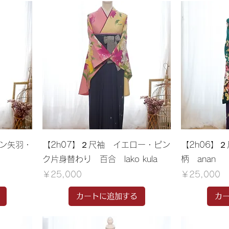
ウン矢羽・
【2h07】２尺袖 イエロー・ピン
【2h06】
ク片身替わり 百合 lako kula
柄 anan
価格
価格
￥25,000
￥25,000
カートに追加する
カ