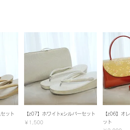
凰セット
【z07】ホワイトxシルバーセット
【z06】オ
ット
価格
￥1,500