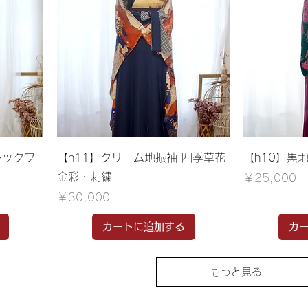
シックフ
【h11】クリーム地振袖 ​四季草花
【h10】黒
金彩・刺繍
価格
￥25,000
価格
￥30,000
カートに追加する
カ
もっと見る