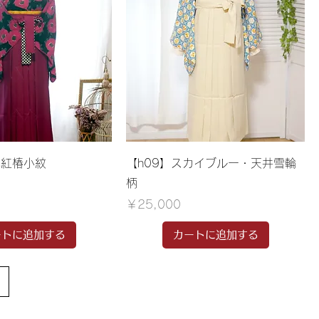
地紅椿小紋
【h09】スカイブルー・天井雪輪
柄
価格
￥25,000
ートに追加する
カートに追加する