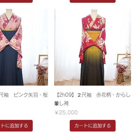
２尺袖 ピンク矢羽・桜
【2h09】２尺袖 赤花柄・からし
暈し袴
価格
￥25,000
ートに追加する
カートに追加する