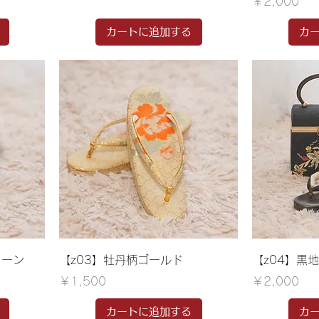
価格
￥2,000
カートに追加する
カ
リーン
【z03】牡丹柄ゴールド
【z04】黒
価格
価格
￥1,500
￥2,000
カートに追加する
カ