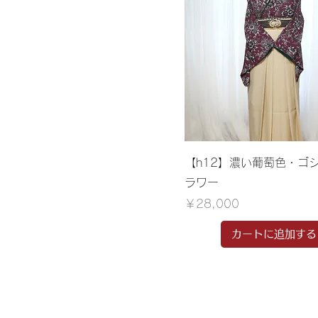
【h12】濃い葡萄色・ゴ
ラワー
価格
￥28,000
カートに追加する