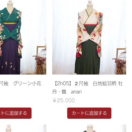
２尺袖 グリーン小花
【2h05】２尺袖 白地絵羽柄 牡
丹・鶴 anan
価格
￥25,000
ートに追加する
カートに追加する