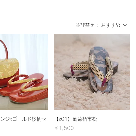
並び替え：
おすすめ
レンジxゴールド桜柄セ
【z01】葡萄柄市松
価格
￥1,500