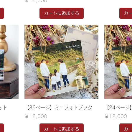
価格
￥15,000
カートに追加する
カ
ォト
【36ページ】ミニフォトブック
【24ページ
価格
価格
￥18,000
￥12,000
カートに追加する
カ