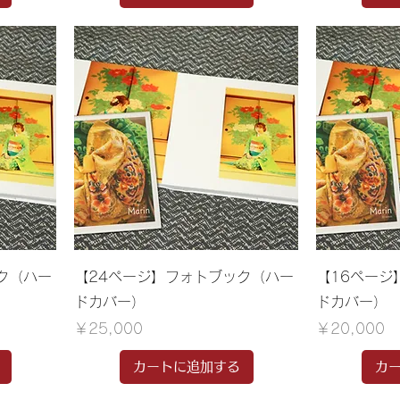
ク（ハー
【24ページ】フォトブック（ハー
【16ページ
ドカバー）
ドカバー）
価格
価格
￥25,000
￥20,000
カートに追加する
カ