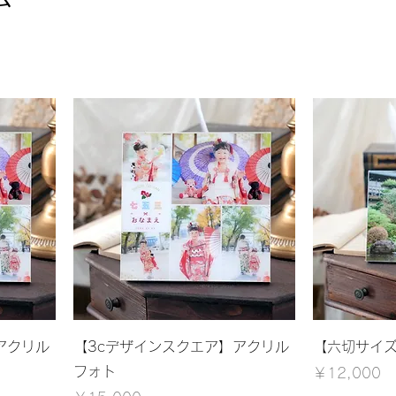
アクリル
【3cデザインスクエア】アクリル
【六切サイ
フォト
価格
￥12,000