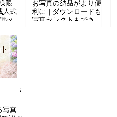
様限
お写真の納品がより便
成人式
利に｜ダウンロードも
ら選べる
写真セレクトもできる
y
オリジナルWEBアルバ
｜成人式前
ムができました！｜
｜振袖ロ
Maity Photography｜出張
｜愛知・
撮影｜出張カメラマン｜
出張撮影
愛知・豊明から全国へ✈️
｜
る写真