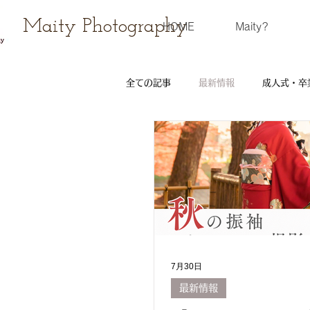
Maity Photography
HOME
Maity?
全ての記事
最新情報
成人式・卒
ウェディングフォト
レンタル衣
撮影会
7月30日
最新情報