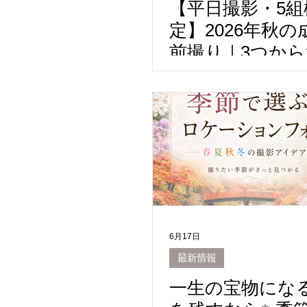
【平日撮影・5組
定】2026年秋の
前撮り｜3つか
ご予約特典｜Mait
Photography
撮り｜振袖撮影
ケーション撮影
豊明から全国で
中✈️｜
6月17日
最新情報
一生の宝物にな