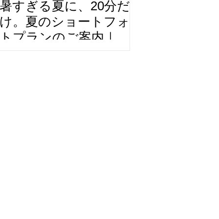
暑すぎる夏に、20分だ
け。夏のショートフォ
トプランのご案内｜
Maity Photography｜愛
知・豊明から全国へ出張
撮影✈️｜