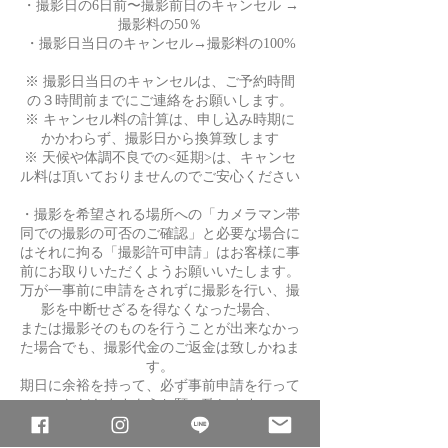
・撮影日の6日前〜撮影前日のキャンセル →
撮影料の50％
・撮影日当日のキャンセル→撮影料の100%
※ 撮影日当日のキャンセルは、ご予約時間
の３時間前までにご連絡をお願いします。
※ キャンセル料の計算は、申し込み時期に
かかわらず、撮影日から換算致します
※ 天候や体調不良での<延期>は、キャンセ
ル料は頂いておりませんのでご安心ください
・撮影を希望される場所への「カメラマン帯
同での撮影の可否のご確認」と必要な場合に
はそれに拘る「撮影許可申請」はお客様に事
前にお取りいただくようお願いいたします。
万が一事前に申請をされずに撮影を行い、撮
影を中断せざるを得なくなった場合、
または撮影そのものを行うことが出来なかっ
た場合でも、撮影代金のご返金は致しかねま
す。
期日に余裕を持って、必ず事前申請を行って
いただきますようお願い致します。
※撮影許可を取らずに撮影に臨み、途中で続