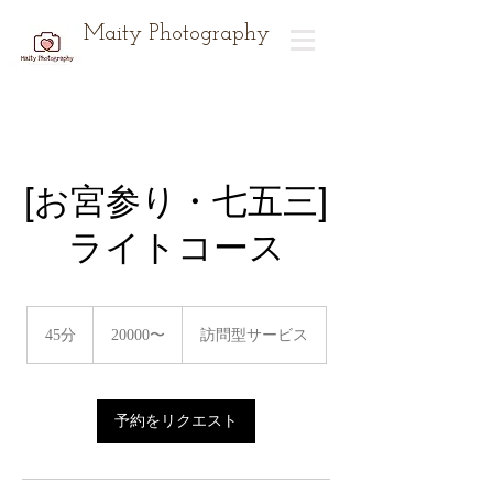
Maity Photography
[お宮参り・七五三]
ライトコース
20000〜
45分
4
20000〜
訪問型サービス
5
分
予約をリクエスト