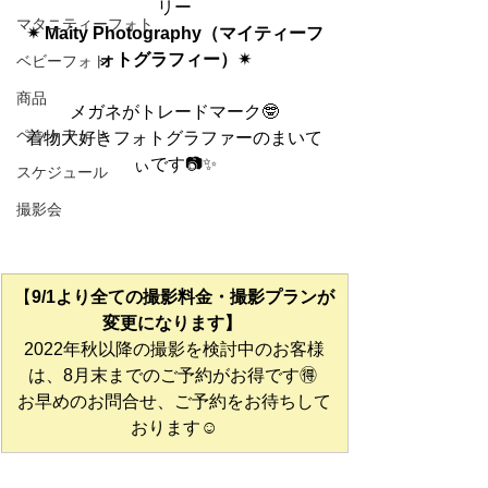
リー
マタニティーフォト
✴︎ Maity Photography（マイティーフ
ォトグラフィー）✴︎
ベビーフォト
商品
メガネがトレードマーク🤓
ペットフォト
着物大好きフォトグラファーのまいて
ぃです📷✨
スケジュール
撮影会
​【
9/1より全ての撮影料金・撮影プランが
変更になります】
2022年秋以降の撮影を検討中のお客様
は、8月末までのご予約がお得です🉐 
お早めのお問合せ、ご予約をお待ちして
おります☺︎