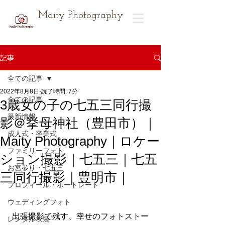
Maity Photography
記事
全ての記事
2022年8月8日
読了時間: 7分
全ての記事
3歳女の子の七五三同行撮
最新情報
影＠挙母神社（豊田市）｜
成人式・卒業式
Maity Photography｜ロケー
ファミリーフォト
ション撮影｜七五三｜七五
お宮参り・七五三
三同行撮影｜豊明市｜
プロフィール・ポートレート
ウェディングフォト
出張撮影で残す、幸せのフォトストー
レンタル衣装