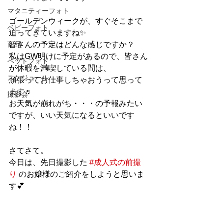
マタニティーフォト
ゴールデンウィークが、すぐそこまで
ベビーフォト
迫ってきていますね✨
商品
皆さんの予定はどんな感じですか？
私はGW明けに予定があるので、皆さん
ペットフォト
が休暇を満喫している間は、
スケジュール
頑張ってお仕事しちゃおうって思って
ます♬
撮影会
お天気が崩れがち・・・の予報みたい
ですが、いい天気になるといいです
ね！！
さてさて。
今日は、先日撮影した 
#成人式の前撮
り
 のお嬢様のご紹介をしようと思いま
す💕