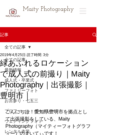
Maity Photography
記事
全ての記事
2019年4月25日
読了時間: 3分
全ての記事
緑あふれるロケーション
最新情報
で成人式の前撮り｜Maity
成人式・卒業式
Photography｜出張撮影｜
ファミリーフォト
豊明市｜
お宮参り・七五三
プロフィール・ポートレート
こんにちは！愛知県豊明市を拠点とし
て出張撮影をしている、Maity 
ウェディングフォト
Photography（マイティーフォトグラフ
レンタル衣装
ィー）のまいてぃです！