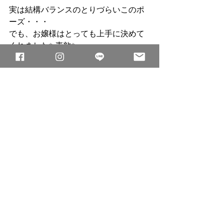
実は結構バランスのとりづらいこのポ
ーズ・・・
でも、お嬢様はとっても上手に決めて
くれました✨素敵✨
途中、タワシのような植物（！？）が
落ちていたり...という事件(笑)もありま
したが、
最初から最後まで、お母様と一緒に、
とっても楽しく撮影させていただきま
した。
まだまだご紹介したいお写真はいーっ
ぱいあるんですが、
このまま続けていくとめっちゃ長くな
ってしまいそうなので、この辺
で・・・(笑)
Instagramでちょいちょいお見せしてい