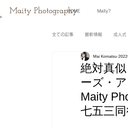
Maity Photography
HOME
Maity?
全ての記事
最新情報
成人式
Mai Komatsu
202
ウェディングフォト
レンタ
絶対真似
ーズ・ア
スケジュール
撮影会
Maity 
七五三同