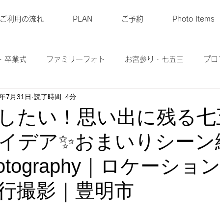
ご利用の流れ
PLAN
ご予約
Photo Items
・卒業式
ファミリーフォト
お宮参り・七五三
プロ
2年7月31日
読了時間: 4分
ル衣装
マタニティーフォト
ベビーフォト
商品
したい！思い出に残る七
イデア✨おまいりシーン
Photography｜ロケーシ
行撮影｜豊明市