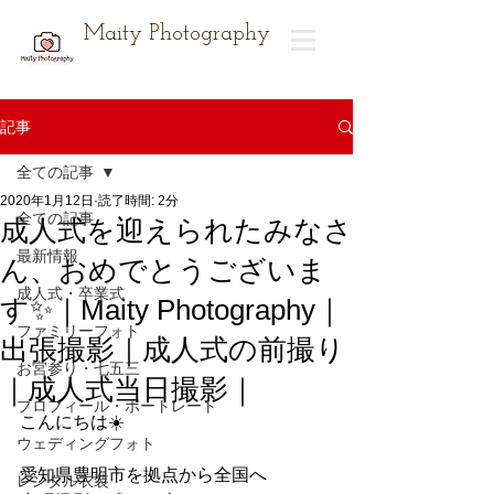
Maity Photography
記事
全ての記事
2020年1月12日
読了時間: 2分
全ての記事
成人式を迎えられたみなさ
最新情報
ん、おめでとうございま
成人式・卒業式
す✨｜Maity Photography｜
ファミリーフォト
出張撮影｜成人式の前撮り
お宮参り・七五三
｜成人式当日撮影｜
プロフィール・ポートレート
こんにちは☀️
ウェディングフォト
愛知県豊明市を拠点から全国へ
レンタル衣装