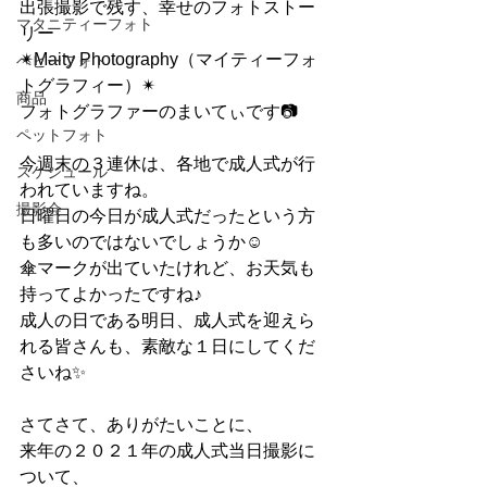
出張撮影で残す、幸せのフォトストー
マタニティーフォト
リー
✴︎Maity Photography（マイティーフォ
ベビーフォト
トグラフィー）✴︎　
商品
フォトグラファーのまいてぃです📷
ペットフォト
今週末の３連休は、各地で成人式が行
スケジュール
われていますね。
撮影会
日曜日の今日が成人式だったという方
も多いのではないでしょうか☺︎
傘マークが出ていたけれど、お天気も
持ってよかったですね♪
成人の日である明日、成人式を迎えら
れる皆さんも、素敵な１日にしてくだ
さいね✨
さてさて、ありがたいことに、
来年の２０２１年の成人式当日撮影に
ついて、