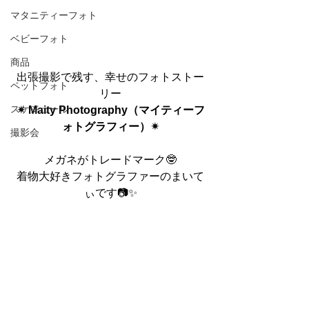
マタニティーフォト
ベビーフォト
商品
出張撮影で残す、幸せのフォトストー
ペットフォト
リー
スケジュール
✴︎ Maity Photography（マイティーフ
ォトグラフィー）✴︎
撮影会
メガネがトレードマーク🤓
着物大好きフォトグラファーのまいて
ぃです📷✨