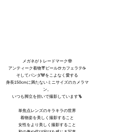
メガネがトレードマーク🤓
アンティーク着物👘ビール🍺カフェラテ☕️
そしてパンダ🐼をこよなく愛する
身長150cmに満たないミニサイズのカメラマ
ン。
いつも脚立を担いで撮影しています🪜
単焦点レンズのキラキラの世界
着物姿を美しく撮影すること
​女性をより美しく撮影すること
和の趣や侘び寂びを感じる写真