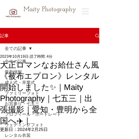
Maity Photography
記事
全ての記事
2023年10月19日
読了時間: 4分
全ての記事
大正ロマンなお給仕さん風
最新情報
《被布エプロン》レンタル
成人式・卒業式
開始しました✨｜Maity
ファミリーフォト
Photography｜七五三｜出
お宮参り・七五三
張撮影｜愛知・豊明から全
プロフィール・ポートレート
国へ✈️｜
ウェディングフォト
更新日：
2024年2月25日
レンタル衣装