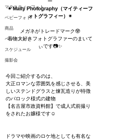
ー
マタニティーフォト
✴︎ Maity Photography（マイティーフ
ォトグラフィー）✴︎
ベビーフォト
商品
メガネがトレードマーク🤓
着物大好きフォトグラファーのまいて
ペットフォト
ぃです📷✨
スケジュール
撮影会
今回ご紹介するのは、
大正ロマンな雰囲気を感じさせる、美
しいステンドグラスと煉瓦造りが特徴
のバロック様式の建物
【名古屋市政資料館】で成人式前撮り
をされたお嬢様です☺︎
ドラマや映画のロケ地としても有名な