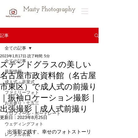
Maity Photography
記事
全ての記事
2023年1月17日
読了時間: 5分
全ての記事
ステンドグラスの美しい
最新情報
名古屋市政資料館（名古屋
成人式・卒業式
市東区）で成人式の前撮り
ファミリーフォト
｜振袖ロケーション撮影｜
お宮参り・七五三
出張撮影｜成人式前撮り
プロフィール・ポートレート
更新日：
2023年8月25日
ウェディングフォト
出張影で残す、幸せのフォトストーリ
レンタル衣装