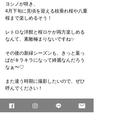
ヨシノが咲き、
4月下旬に見頃を迎える枝垂れ桜や八重
桜まで楽しめるそう！
レトロな洋館と桜ロケが両方楽しめる
なんて、素敵極まりないですね✨
その後の新緑シーズンも、きっと葉っ
ぱがキラキラになって綺麗なんだろう
なぁ〜♡
また違う時期に撮影したいので、ぜひ
呼んでください！
＼秋の成人式前撮り🉐特
別プラン／