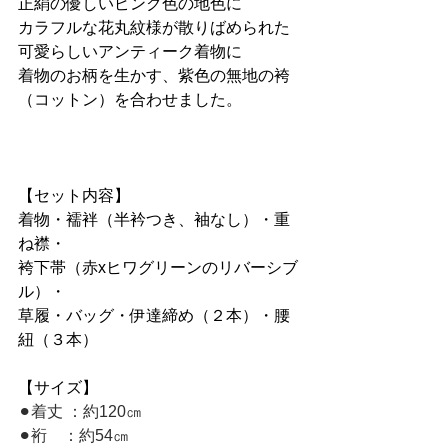
正絹の優しいピンク色の地色に
カラフルな花丸紋様が散りばめられた
可愛らしいアンティーク着物に
着物のお柄を生かす、紫色の無地の袴
（コットン）を合わせました。
【セット内容】
着物・襦袢（半衿つき、袖なし）・重
ね襟・
袴下帯（赤xヒワグリーンのリバーシブ
ル）・
草履・バッグ・伊達締め（２本）・腰
紐（３本）
【サイズ】
⚫︎着丈 ：約120㎝
⚫︎裄    ：約54㎝