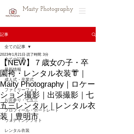
Maity Photography
記事
全ての記事
2023年1月21日
読了時間: 3分
全ての記事
【NEW】７歳女の子・卒
最新情報
園袴・レンタル衣装👘｜
成人式・卒業式
Maity Photography｜ロケー
ファミリーフォト
ション撮影｜出張撮影｜七
お宮参り・七五三
五三レンタル｜レンタル衣
プロフィール・ポートレート
装｜豊明市
ウェディングフォト
レンタル衣装