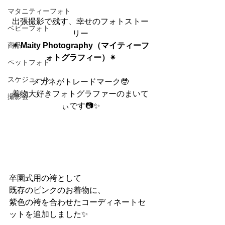
マタニティーフォト
出張撮影で残す、幸せのフォトストー
ベビーフォト
リー
商品
✴︎ Maity Photography（マイティーフ
ォトグラフィー）✴︎
ペットフォト
スケジュール
メガネがトレードマーク🤓
着物大好きフォトグラファーのまいて
撮影会
ぃです📷✨
卒園式用の袴として
既存のピンクのお着物に、
紫色の袴を合わせたコーディネートセ
ットを追加しました✨