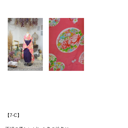
【7-C】